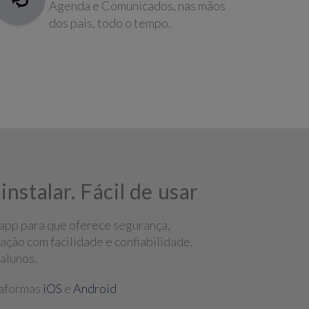
segurança de alunos e pais: